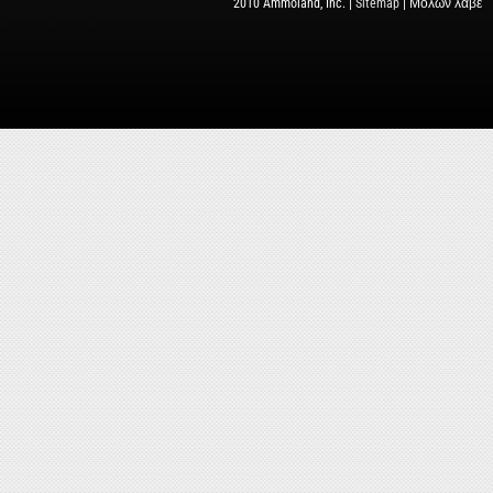
2010 Ammoland, Inc. |
Sitemap
| Μολὼν λαβέ